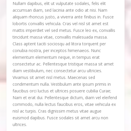
Nullam dapibus, elit ut vulputate sodales, felis elit
accumsan diam, sed lacinia ante odio at nisi. Nam
aliquam rhoncus justo, a viverra ante finibus in. Fusce
lobortis convallis vehicula. Cras vel nisl sit amet est
mattis imperdiet vel sed metus. Fusce leo ex, convallis
tincidunt massa vitae, convallis malesuada massa.
Class aptent taciti sociosqu ad litora torquent per
conubia nostra, per inceptos himenaeos. Nunc
elementum elementum neque, in tempus erat
consectetur ac. Pellentesque tristique massa sit amet
diam vestibulum, nec consectetur arcu ultricies.
Vivamus sit amet nisl metus. Maecenas sed
condimentum nulla. Vestibulum ante ipsum primis in
faucibus orci luctus et ultrices posuere cubilia Curae;
Nam et erat dui. Pellentesque dictum, diam vel eleifend
commodo, nulla lectus faucibus eros, vitae vehicula ex
nisl ac turpis. Cras dignissim metus vitae augue
euismod dapibus. Fusce sodales sit amet arcu non
ultrices.