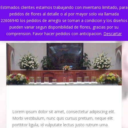
Estimados clientes estamos trabajando con inventario limitado, para
pedidos de flores al detalle o al por mayor solo via llamada
22606940 los pedidos de arreglo se toman a condicion y los diseños
pueden variar segun disponibilidad de flores, gracias por su
comprension. Favor hacer pedidos con anticipacion.
Descartar
Lorem ipsum dolor sit amet, consectetur adipiscing elit.
Morbi vestibulum, nunc quis cursus pretium, neque elit
porttitor ligula, id vulputate lectus justo rutrum urna.