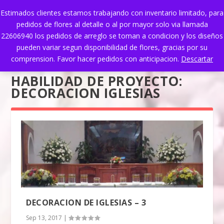
Estimados clientes estamos trabajando con inventario limitado, para
pedidos de flores al detalle o al por mayor solo via llamada
22606940 los pedidos de arreglo se toman a condicion y los diseños
pueden variar segun disponibilidad de flores, gracias por su
comprension. Favor hacer pedidos con anticipacion.
Descartar
HABILIDAD DE PROYECTO:
DECORACION IGLESIAS
DECORACION DE IGLESIAS – 3
Sep 13, 2017
|