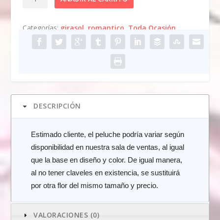
VIBRANTE
DE
Categorías:
girasol
,
romantico
,
Toda Ocasión
GIRASOLES
Y
CLAVELES
cantidad
DESCRIPCIÓN
Estimado cliente, el peluche podría variar según
disponibilidad en nuestra sala de ventas, al igual
que la base en diseño y color. De igual manera,
al no tener claveles en existencia, se sustituirá
por otra flor del mismo tamaño y precio.
VALORACIONES (0)