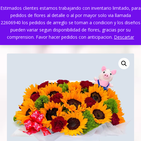
Estimados clientes estamos trabajando con inventario limitado, para
pedidos de flores al detalle o al por mayor solo via llamada
22606940 los pedidos de arreglo se toman a condicion y los diseños
pueden variar segun disponibilidad de flores, gracias por su
comprension. Favor hacer pedidos con anticipacion.
Descartar