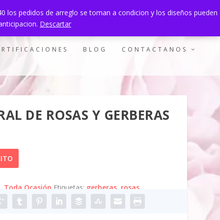
940 los pedidos de arreglo se toman a condicion y los diseños pueden
0 ITEMS
anticipacion.
Descartar
ERTIFICACIONES
BLOG
CONTACTANOS
RAL DE ROSAS Y GERBERAS
RITO
,
Toda Ocasión
Etiquetas:
gerberas
,
rosas