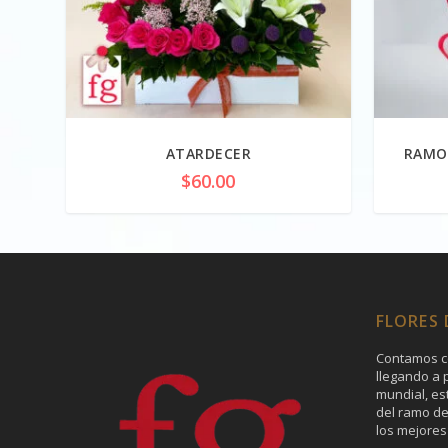
ATARDECER
RAMO
$
60.00
FLORES
Contamos c
llegando a p
mundial, es
del ramo de
los mejores