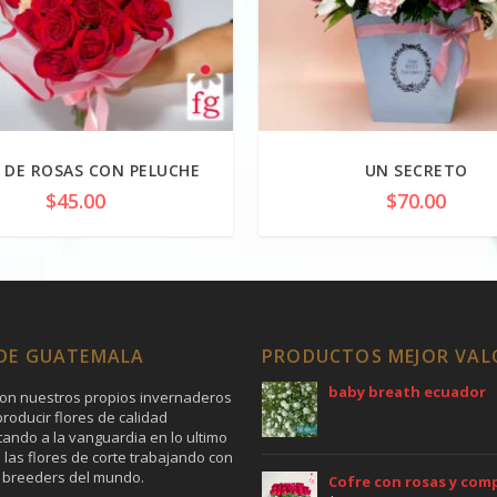
 DE ROSAS CON PELUCHE
UN SECRETO
$
45.00
$
70.00
 DE GUATEMALA
PRODUCTOS MEJOR VA
baby breath ecuador
on nuestros propios invernaderos
roducir flores de calidad
tando a la vanguardia en lo ultimo
 las flores de corte trabajando con
 breeders del mundo.
Cofre con rosas y co