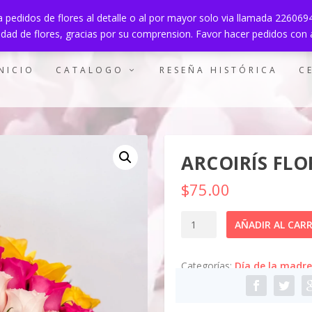
 pedidos de flores al detalle o al por mayor solo via llamada 22606
lidad de flores, gracias por su comprension. Favor hacer pedidos con 
NICIO
CATALOGO
RESEÑA HISTÓRICA
C
ARCOIRÍS FLO
$
75.00
Arcoirís
AÑADIR AL CAR
floral
de
Categorías:
Día de la madre
rosas
y
gerberas