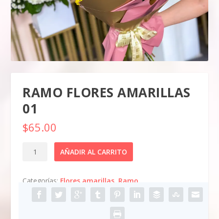
RAMO FLORES AMARILLAS
01
$
65.00
Ramo
AÑADIR AL CARRITO
flores
amarillas
Categorías:
Flores amarillas
,
Ramo
01
cantidad