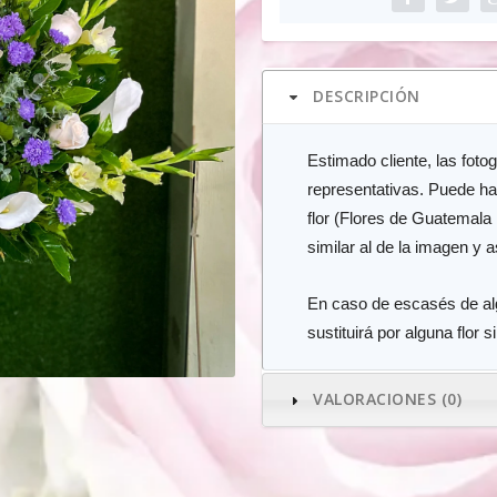
y
morados
cantidad
DESCRIPCIÓN
Estimado cliente, las foto
representativas. Puede ha
flor (Flores de Guatemala
similar al de la imagen y 
En caso de escasés de algú
sustituirá por alguna flor s
VALORACIONES (0)