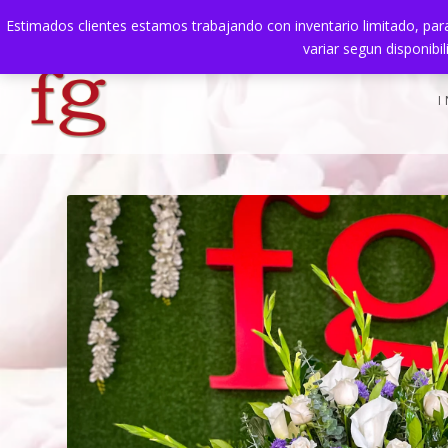
Estimados clientes estamos trabajando con inventario limitado, para
TENDENCIAS:
Muestra Título de la publicación
variar segun disponibi
I