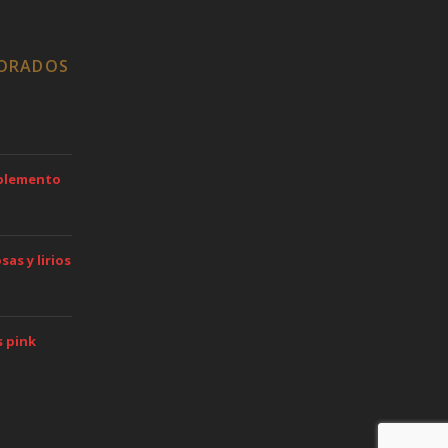
LORADOS
mplemento
as y lirios
s pink