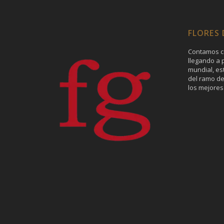
FLORES
Contamos c
llegando a p
mundial, es
del ramo de
los mejores