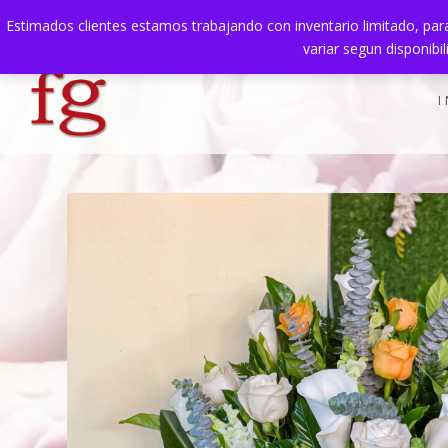
Estimados clientes estamos trabajando con inventario limitado, para
TENDENCIAS:
Muestra Título de la publicación
variar segun disponibi
I