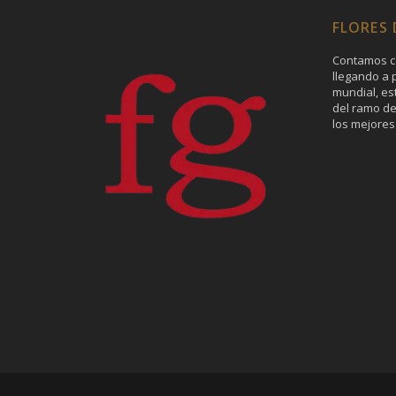
FLORES
Contamos c
llegando a p
mundial, es
del ramo de
los mejores