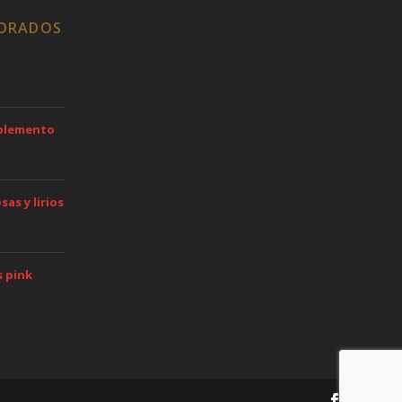
LORADOS
mplemento
as y lirios
s pink