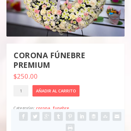
CORONA FÚNEBRE
PREMIUM
$
250.00
Corona
AÑADIR AL CARRITO
fúnebre
premium
Categorías:
corona
,
funebre
cantidad