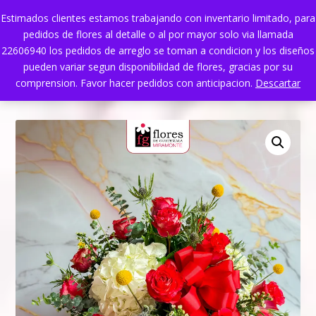
Estimados clientes estamos trabajando con inventario limitado, para
pedidos de flores al detalle o al por mayor solo via llamada
22606940 los pedidos de arreglo se toman a condicion y los diseños
pueden variar segun disponibilidad de flores, gracias por su
comprension. Favor hacer pedidos con anticipacion.
Descartar