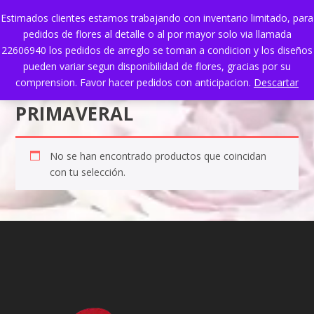
Estimados clientes estamos trabajando con inventario limitado, para
pedidos de flores al detalle o al por mayor solo via llamada
22606940 los pedidos de arreglo se toman a condicion y los diseños
pueden variar segun disponibilidad de flores, gracias por su
comprension. Favor hacer pedidos con anticipacion.
Descartar
PRIMAVERAL
No se han encontrado productos que coincidan
con tu selección.