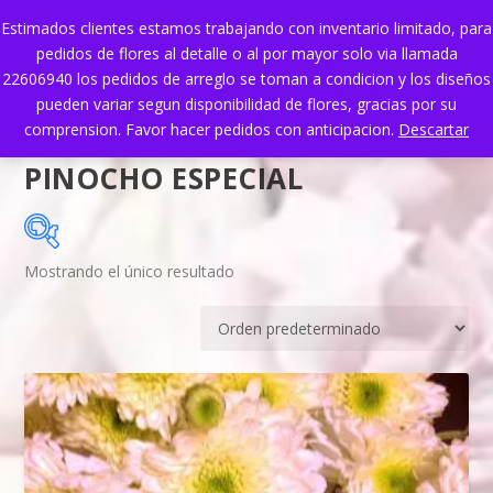
Estimados clientes estamos trabajando con inventario limitado, para
pedidos de flores al detalle o al por mayor solo via llamada
22606940 los pedidos de arreglo se toman a condicion y los diseños
pueden variar segun disponibilidad de flores, gracias por su
comprension. Favor hacer pedidos con anticipacion.
Descartar
PINOCHO ESPECIAL
Mostrando el único resultado
En oferta
(0)
CATEGORÍAS DEL PRODUCTO
Categorías del producto