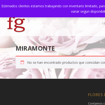
Estimados clientes estamos trabajando con inventario limitado, para
TENDENCIAS:
Muestra Título de la publicación
variar segun disponibi
I
MIRAMONTE
No se han encontrado productos que coincidan con
FLORES
Contamos c