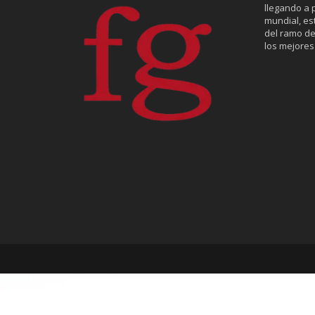
llegando a p
mundial, es
del ramo de
los mejores