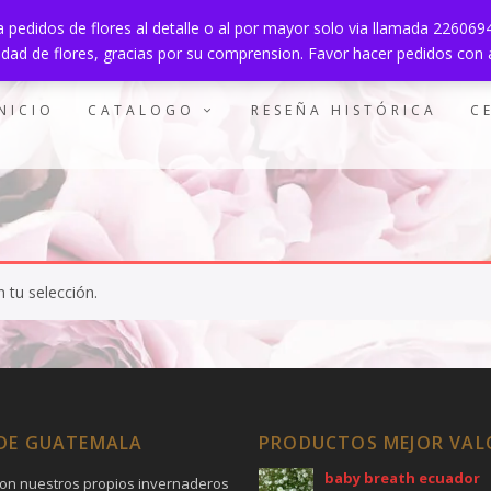
 pedidos de flores al detalle o al por mayor solo via llamada 22606
lidad de flores, gracias por su comprension. Favor hacer pedidos con 
NICIO
CATALOGO
RESEÑA HISTÓRICA
C
 tu selección.
 DE GUATEMALA
PRODUCTOS MEJOR VA
baby breath ecuador
on nuestros propios invernaderos