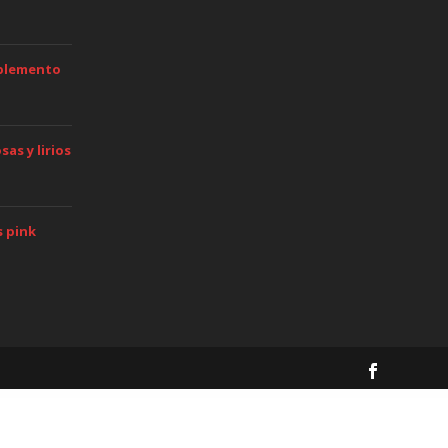
mplemento
as y lirios
s pink