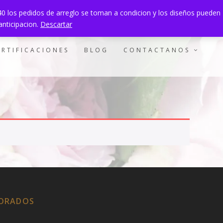
940 los pedidos de arreglo se toman a condicion y los diseños pueden
0 ITEMS
anticipacion.
Descartar
ERTIFICACIONES
BLOG
CONTACTANOS
LORADOS