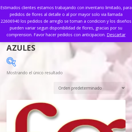
Estimados clientes estamos trabajando con inventario limitado, para
pedidos de flores al detalle o al por mayor solo via llamada
22606940 los pedidos de arreglo se toman a condicion y los diseños
pueden variar segun disponibilidad de flores, gracias por su
comprension. Favor hacer pedidos con anticipacion.
Descartar
AZULES
Mostrando el único resultado
En oferta
(0)
CATEGORÍAS DEL PRODUCTO
Categorías del producto