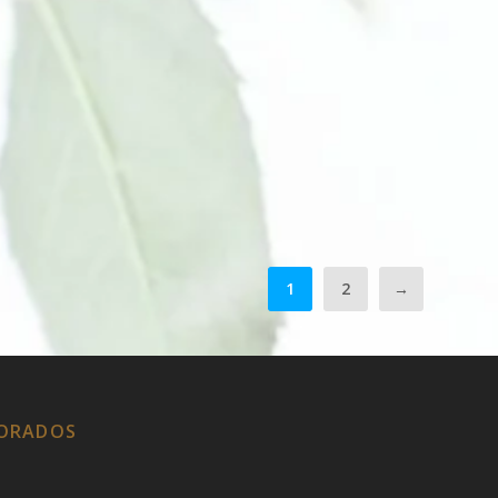
1
2
→
LORADOS