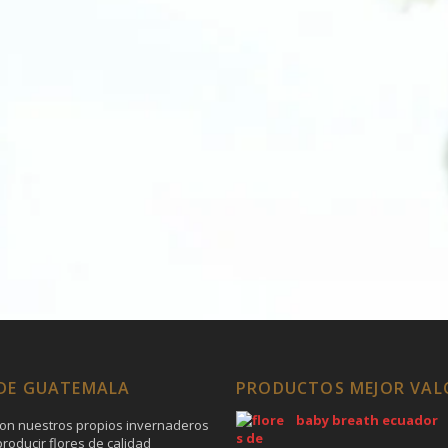
 DE GUATEMALA
PRODUCTOS MEJOR VA
baby breath ecuador
on nuestros propios invernaderos
roducir flores de calidad