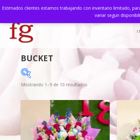
Estimados clientes estamos trabajando con inventario limitado, para
TENDENCIAS:
Muestra Título de la publicación
variar segun disponibi
I
BUCKET
Mostrando 1–9 de 10 resultados
$70
70
98
En oferta
(0)