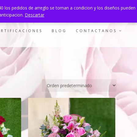
940 los pedidos de arreglo se toman a condicion y los diseños pueden
0 ITEMS
anticipacion.
Descartar
ERTIFICACIONES
BLOG
CONTACTANOS
$180
153
180