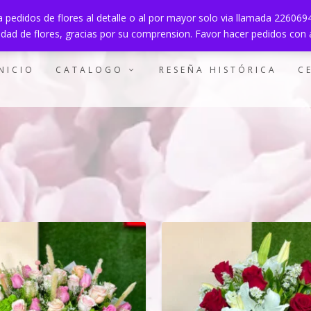
 pedidos de flores al detalle o al por mayor solo via llamada 22606
lidad de flores, gracias por su comprension. Favor hacer pedidos con 
NICIO
CATALOGO
RESEÑA HISTÓRICA
C
125